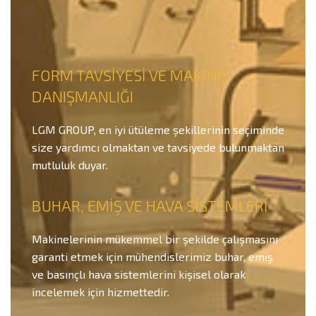
FORM TAVSİYESİ VE MAKİNE
DANIŞMANLIĞI
LGM GROUP, en iyi ütüleme şekillerinin seçiminde
size yardımcı olmaktan ve tavsiyede bulunmaktan
mutluluk duyar.
BUHAR, EMİŞ VE HAVA SİSTEMLERİ
Makinelerinin mükemmel bir şekilde çalışmasını
garanti etmek için mühendislerimiz buhar, emiş
ve basınçlı hava sistemlerini kişisel olarak
incelemek için hizmettedir.