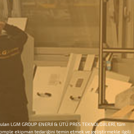
 kurulan LGM GROUP ENERJİ & ÜTÜ PRES TEKNOLOJİLERİ, tüm
komple ekipman tedariğini temin etmek ve geliştirmekle ilgili