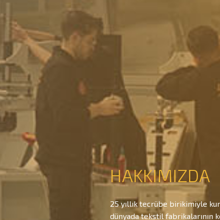
HAKKIMIZDA
25 yıllık tecrübe birikimiyle
dünyada tekstil fabrikalarının 