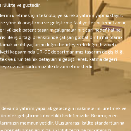
rlilikte ve güçtedir.
erini üretmek için teknolojiye sürekli yatırım yapmaktayız.
 yönelik araştırma ve geliştirme faaliyetlerini temel amaç
eri yüksek patent tasarım çalışmalarını ticari hedef haline
si ile iş ortağı prensibinde çalışan global bir firma olarak
lamak ve ihtiyaçlarını doğru belirleyerek doğru hizmeti
liyeti kapsamında ÜR-GE departmanımız tasarım değişikliği,
tek ve ürün teknik detaylarını geliştirerek, katma değeri
tmeye uzman kadromuz ile devam etmektedir.
 devamlı yatırım yaparak geleceğin makinelerini üretmek ve
ürünler geliştirmek öncelikli hedefimizdir. Bizim için en
klarımızın memnuniyetidir. Uluslararası kalite standartlarına
 – pres ekipmanlarımıza 25 yıllık tecrübe birkimimizi