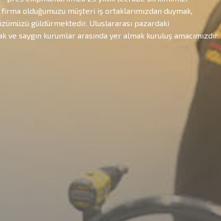
r firma olduğumuzu müşteri iş ortaklarımızdan duymak,
zümüzü güldürmektedir. Uluslararası pazardaki
 ve saygın kurumlar arasında yer almak kuruluş amacımızdır.