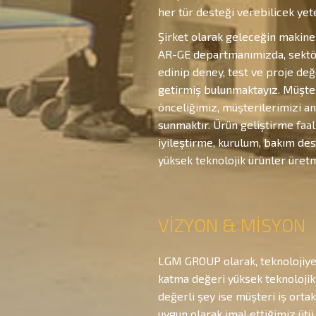
her tür desteği verebilicek yete
Şirket olarak geleceğin makinel
AR-GE departmanımızda, sektöre
edinip deney, test ve proje değ
getirmiş bulunmaktayız. Müşteri
önceliğimiz, müşterilerimizi an
sunmaktır. Ürün geliştirme faa
iyileştirme, kurulum, bakım des
yüksek teknolojik ürünler üre
VİZYON & MİSYON
LGM GROUP olarak, teknolojiye
katma değeri yüksek teknolojik 
değerli şey ise müşteri iş orta
uygun olarak imal ettiğimiz ütü