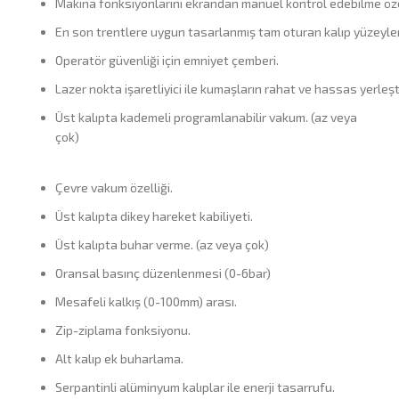
Makina fonksiyonlarını ekrandan manuel kontrol edebilme özel
En son trentlere uygun tasarlanmış tam oturan kalıp yüzeyleri
Operatör güvenliği için emniyet çemberi.
Lazer nokta işaretliyici ile kumaşların rahat ve hassas yerleşt
Üst kalıpta kademeli programlanabilir vakum. (az veya
çok)
Çevre vakum özelliği.
Üst kalıpta dikey hareket kabiliyeti.
Üst kalıpta buhar verme. (az veya çok)
Oransal basınç düzenlenmesi (0-6bar)
Mesafeli kalkış (0-100mm) arası.
Zip-ziplama fonksiyonu.
Alt kalıp ek buharlama.
Serpantinli alüminyum kalıplar ile enerji tasarrufu.