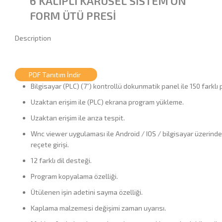
6 KALIPLI KARUSEL SİSTEM ÖN
FORM ÜTÜ PRESİ
Description
PDF Tanıtım İndir
Bilgisayar (PLC) (7”) kontrollü dokunmatik panel ile 150 farklı
Uzaktan erişim ile (PLC) ekrana program yükleme.
Uzaktan erişim ile arıza tespit.
Wnc viewer uygulaması ile Android / IOS / bilgisayar üzerind
reçete girişi.
12 farklı dil desteği.
Program kopyalama özelliği.
Ütülenen işin adetini sayma özelliği.
Kaplama malzemesi değişimi zaman uyarısı.