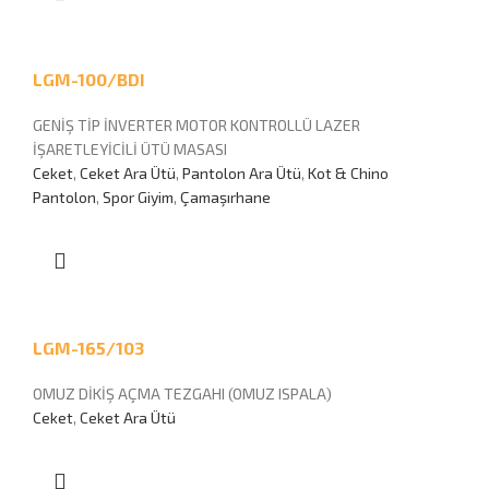
LGM-100/BDI
GENİŞ TİP İNVERTER MOTOR KONTROLLÜ LAZER
İŞARETLEYİCİLİ ÜTÜ MASASI
Ceket
,
Ceket Ara Ütü
,
Pantolon Ara Ütü
,
Kot & Chino
Pantolon
,
Spor Giyim
,
Çamaşırhane
LGM-165/103
OMUZ DİKİŞ AÇMA TEZGAHI (OMUZ ISPALA)
Ceket
,
Ceket Ara Ütü